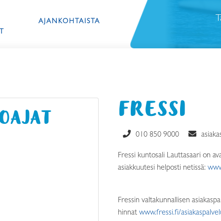
T
AJANKOHTAISTA
T
FRESSI
LOAJAT
010 850 9000
asiaka
Fressi kuntosali Lauttasaari on ava
asiakkuutesi helposti netissä:
www.
Fressin valtakunnallisen asiakasp
hinnat
www.fressi.fi/asiakaspalvel