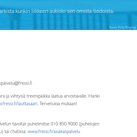
arkista kunkin liikkeen aukiolo sen omista tiedoista.
Kuvat: Kirsti Ringhög
spalvelu@fressi.fi
ra ja viihtyisä treenipaikka laatua arvostavalle. Hanki
fressi.fi/lauttasaari
. Tervetuloa mukaan!
alvelun tavoitat puhelimitse 010 850 9000 (puhelujen
u
) tai chatissa:
www.fressi.fi/asiakaspalvelu