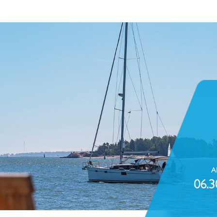
A
06.3