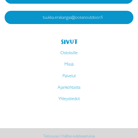
tuukka.erakangas@oceanoutdoor.fi
SIVUT
Ostoksille
Missä
Palvelut
Ajankohtaista
Yhteystiedot
Tietosuoja
|
Hallitse evästeasetuksia