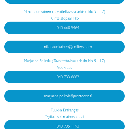
Niko Laurikainen (Tavoitettavissa arkisin klo 9 - 17)
Kiinteistöpäällikkö
040 668 5464
niko.laurikainen@colliers.com
Marjaana Peikola (Tavoitettavissa arkisin klo 9 - 17)
Vuokraus
040 733 8683
marjaana.peikola@nortecon.fi
Tuukka Eräkangas
Digitaaliset mainospinnat
040 735 1193