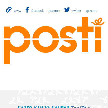
www
facebook
playstore
twitter
appstore
KATSO KAIKKI KAUPAT
TÄÄLTÄ »