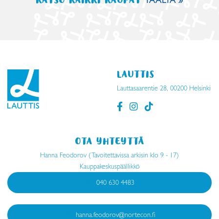
LAUTTIS
Lauttasaarentie 28, 00200 Helsinki
OTA YHTEYTTÄ
Hanna Feodorov (Tavoitettavissa arkisin klo 9 - 17)
Kauppakeskuspäällikkö
040 630 4483
hanna.feodorov@nortecon.fi